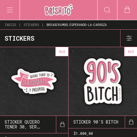
INICIO
|
STICKERS
|
BREADCRUMBS.ESPERANDO-LA-CARROZA
STICKERS
4x3
4x3
STICKER QUIERO
STICKER 90'S BITCH
TENER 30, SER
COQUETA Y PRÓSPERA
$1.000,00