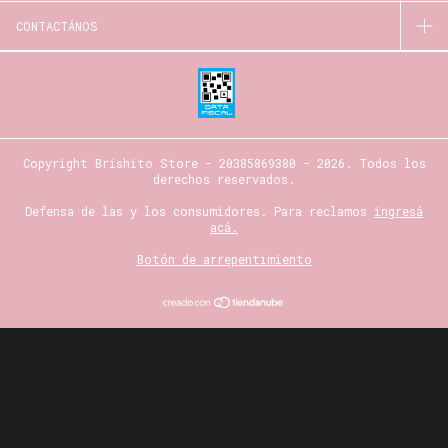
CONTACTÁNOS
Copyright Brishito Store - 20385869380 - 2026. Todos los
derechos reservados.
Defensa de las y los consumidores. Para reclamos
ingresá
acá.
Botón de arrepentimiento