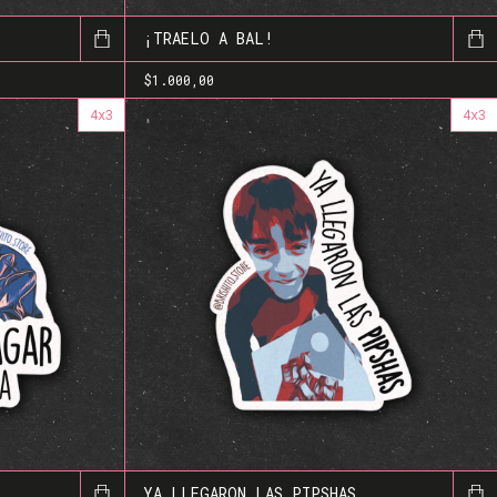
¡TRAELO A BAL!
$1.000,00
4x3
4x3
YA LLEGARON LAS PIPSHAS