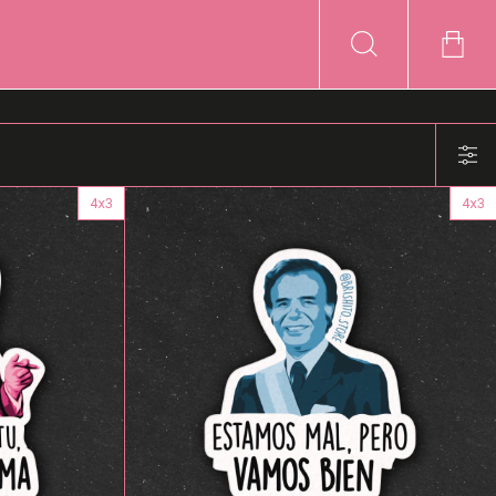
4x3
4x3