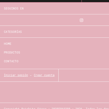
SEGUINOS EN
CATEGORÍAS
HOME
PRODUCTOS
CONTACTO
Iniciar sesión
-
Crear cuenta
Copyright Brishito Store - 20385869380 - 2026. Todos los der