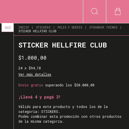
4x3
INICIO
|
STICKERS
|
PELIS Y SERIES
|
STRANGER THINGS
|
STICKER HELLFIRE CLUB
STICKER HELLFIRE CLUB
$1.000,00
24
x
$94,18
Ver más detalles
Envío gratis
superando los
$50.000,00
¡Llevá 4 y pagá 3!
Válido para este producto y todos los de la
categoría: STICKERS.
Podés combinar esta promoción con otros productos
de la misma categoría.