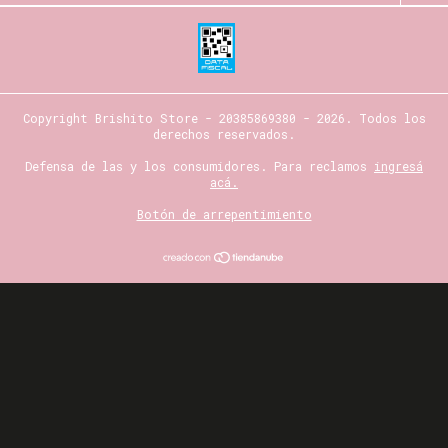
Copyright Brishito Store - 20385869380 - 2026. Todos los
derechos reservados.
Defensa de las y los consumidores. Para reclamos
ingresá
acá.
Botón de arrepentimiento