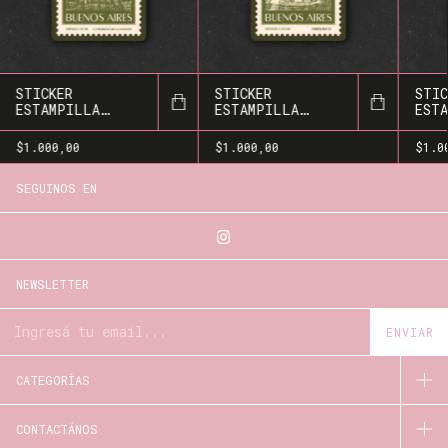
STICKER
STICKER
STIC
ESTAMPILLA
ESTAMPILLA
ESTA
CONGRESO
OBELISCO
DISC
$1.000,00
$1.000,00
$1.0
SEGUINOS EN
NEWSLETTER
CATEGORÍAS
CONTACTÁNOS