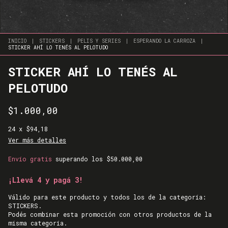
INICIO
|
STICKERS
|
PELIS Y SERIES
|
ESPERANDO LA CARROZA
|
STICKER AHÍ LO TENÉS AL PELOTUDO
STICKER AHÍ LO TENÉS AL
PELOTUDO
$1.000,00
24
x
$94,18
Ver más detalles
Envío gratis
superando los
$50.000,00
¡Llevá 4 y pagá 3!
Válido para este producto y todos los de la categoría:
STICKERS.
Podés combinar esta promoción con otros productos de la
misma categoría.