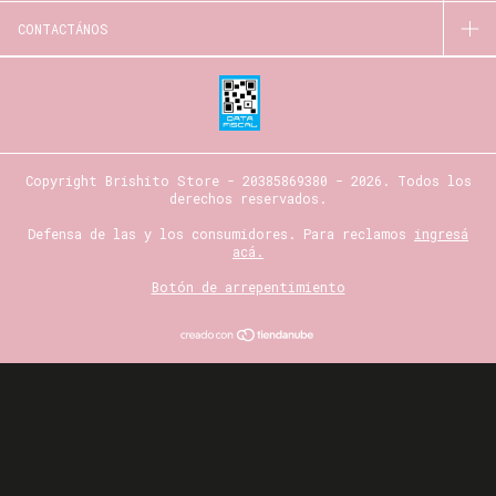
CONTACTÁNOS
Copyright Brishito Store - 20385869380 - 2026. Todos los
derechos reservados.
Defensa de las y los consumidores. Para reclamos
ingresá
acá.
Botón de arrepentimiento