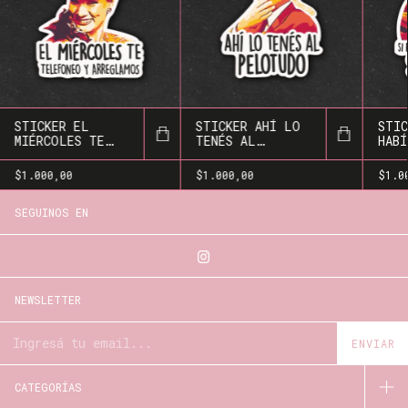
STICKER EL
STICKER AHÍ LO
STIC
MIÉRCOLES TE
TENÉS AL
HABÍ
TELEFONEO Y
PELOTUDO
MATA
ARREGLAMOS
HAMB
$1.000,00
$1.000,00
$1.0
MATA
SEGUINOS EN
NEWSLETTER
CATEGORÍAS