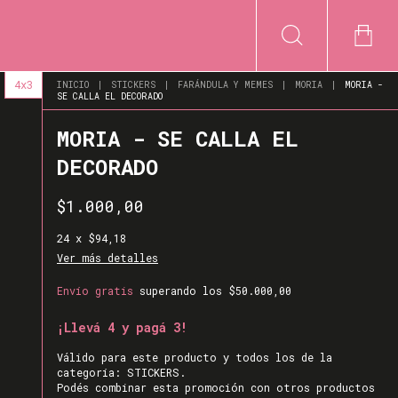
4x3
INICIO
|
STICKERS
|
FARÁNDULA Y MEMES
|
MORIA
|
MORIA -
SE CALLA EL DECORADO
MORIA - SE CALLA EL
DECORADO
$1.000,00
24
x
$94,18
Ver más detalles
Envío gratis
superando los
$50.000,00
¡Llevá 4 y pagá 3!
Válido para este producto y todos los de la
categoría: STICKERS.
Podés combinar esta promoción con otros productos