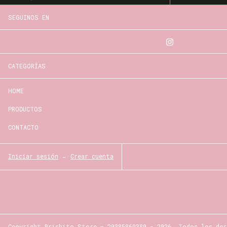
SEGUINOS EN
CATEGORÍAS
HOME
PRODUCTOS
CONTACTO
Iniciar sesión
-
Crear cuenta
Copyright Brishito Store - 20385869380 - 2026. Todos los der