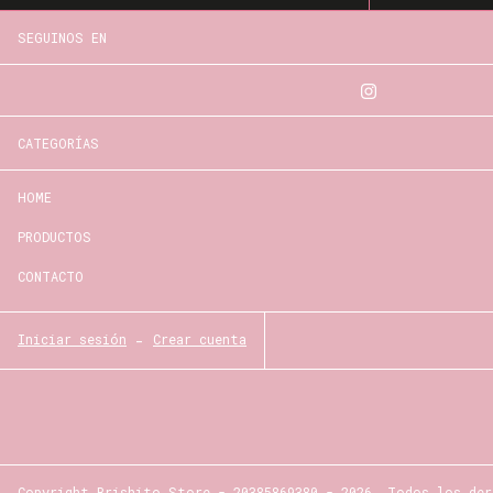
SEGUINOS EN
CATEGORÍAS
HOME
PRODUCTOS
CONTACTO
Iniciar sesión
-
Crear cuenta
Copyright Brishito Store - 20385869380 - 2026. Todos los der