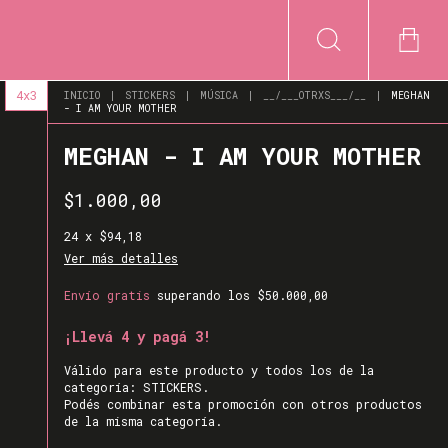
4x3
INICIO
|
STICKERS
|
MÚSICA
|
__/___OTRXS___/__
|
MEGHAN
- I AM YOUR MOTHER
MEGHAN - I AM YOUR MOTHER
$1.000,00
24
x
$94,18
Ver más detalles
Envío gratis
superando los
$50.000,00
¡Llevá 4 y pagá 3!
Válido para este producto y todos los de la
categoría: STICKERS.
Podés combinar esta promoción con otros productos
de la misma categoría.