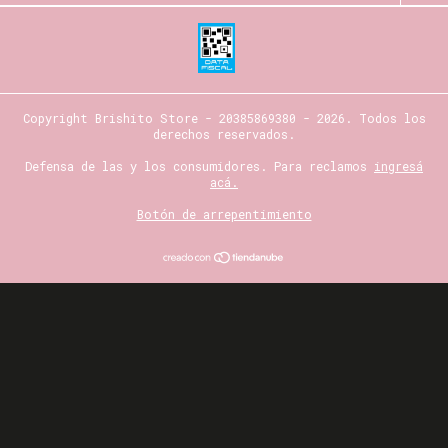
Copyright Brishito Store - 20385869380 - 2026. Todos los
derechos reservados.
Defensa de las y los consumidores. Para reclamos
ingresá
acá.
Botón de arrepentimiento