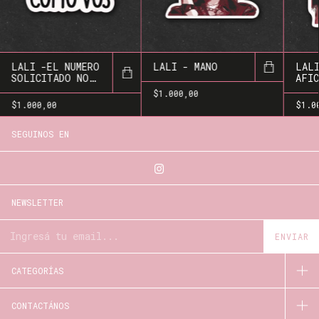
LALI -EL NUMERO
LALI - MANO
LALI
SOLICITADO NO
AFIC
EXISTE
$1.000,00
$1.000,00
$1.0
SEGUINOS EN
NEWSLETTER
CATEGORÍAS
CONTACTÁNOS