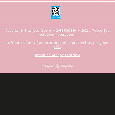
Copyright Brishito Store - 20385869380 - 2026. Todos los
derechos reservados.
Defensa de las y los consumidores. Para reclamos
ingresá
acá.
Botón de arrepentimiento