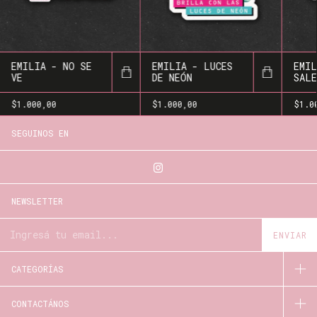
EMILIA - NO SE
EMILIA - LUCES
EMIL
VE
DE NEÓN
SALE
CABE
$1.000,00
$1.000,00
$1.0
SEGUINOS EN
NEWSLETTER
CATEGORÍAS
CONTACTÁNOS